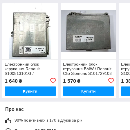
Електронний блок
Електронний блок
Елек
керування Renault
керування BMW / Renault
керу
S100813101G /
Clio Siemens S101729103
S100
7700731801 / 7700 731
G / 7700851758
7700
1 640
1 570
1 3
₴
₴
801 / S 100 812 101 G /
802 
R19
Купити
Купити
Про нас
98% позитивних з 170 відгуків за рік