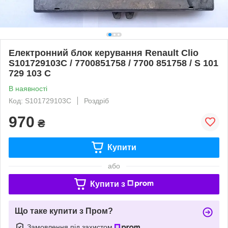
Електронний блок керування Renault Clio
S101729103C / 7700851758 / 7700 851758 / S 101
729 103 C
В наявності
Код: S101729103C
Роздріб
970
₴
Купити
або
Купити з
Що таке купити з Пром?
Замовлення під захистом