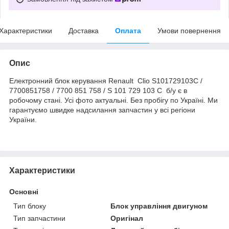
Характеристики
Доставка
Оплата
Умови повернення
Опис
Електронний блок керування Renault Clio S101729103C /
7700851758 / 7700 851 758 / S 101 729 103 C б/у є в
робочому стані. Усі фото актуальні. Без пробігу по Україні. Ми
гарантуємо швидке надсилання запчастин у всі регіони
України.
Характеристики
Основні
Тип блоку
Блок управління двигуном
Тип запчастини
Оригінал