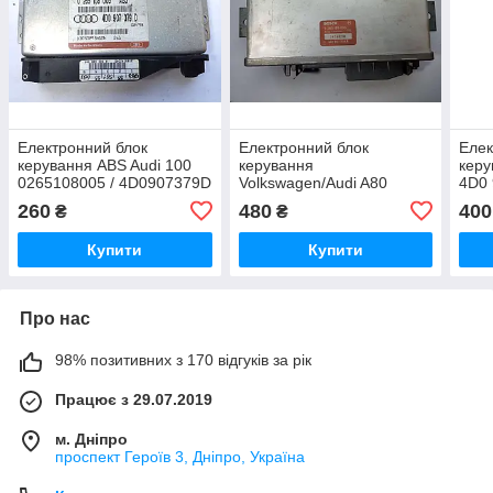
Електронний блок
Електронний блок
Елек
керування ABS Audi 100
керування
керу
0265108005 / 4D0907379D
Volkswagen/Audi A80
4D0 
0265100056 Bosch 0 265
4D09
260
480
400
₴
₴
100 056 / 4A0907379A
005 
Купити
Купити
Про нас
98% позитивних з 170 відгуків за рік
Працює з 29.07.2019
м. Дніпро
проспект Героїв 3, Дніпро, Україна