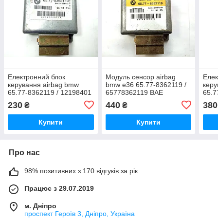
Електронний блок
Модуль сенсор airbag
Елек
керування airbag bmw
bmw e36 65.77-8362119 /
керу
65.77-8362119 / 12198401
65778362119 BAE
65.7
/ 65778362119
12198403
1219
230
440
380
₴
₴
Купити
Купити
Про нас
98% позитивних з 170 відгуків за рік
Працює з 29.07.2019
м. Дніпро
проспект Героїв 3, Дніпро, Україна