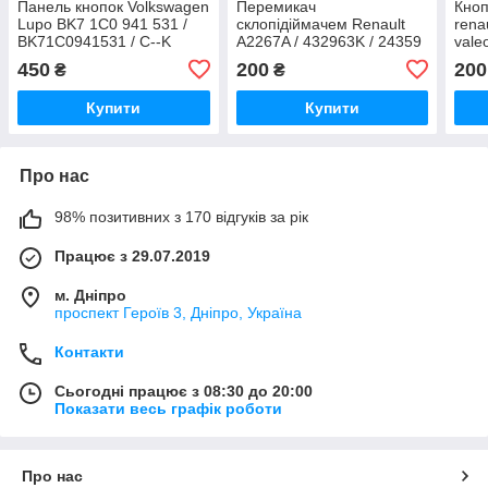
Панель кнопок Volkswagen
Перемикач
Кноп
Lupo BK7 1C0 941 531 /
склопідіймачем Renault
rena
BK71C0941531 / C--K
A2267A / 432963K / 24359
vale
3180W / CK3180W
450
200
200
₴
₴
Купити
Купити
Про нас
98% позитивних з 170 відгуків за рік
Працює з 29.07.2019
м. Дніпро
проспект Героїв 3, Дніпро, Україна
Контакти
Сьогодні працює з 08:30 до 20:00
Показати весь графік роботи
Про нас