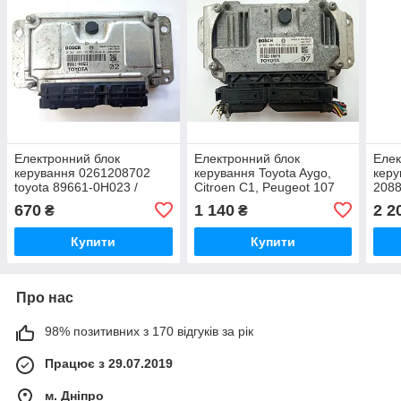
Електронний блок
Електронний блок
Елек
керування 0261208702
керування Toyota Aygo,
керу
toyota 89661-0H023 /
Citroen C1, Peugeot 107
2088
89661-OHO23
0261S04464 Bosch 89661-
1757
670
1 140
2 2
₴
₴
0H070
1757
Купити
Купити
Про нас
98% позитивних з 170 відгуків за рік
Працює з 29.07.2019
м. Дніпро