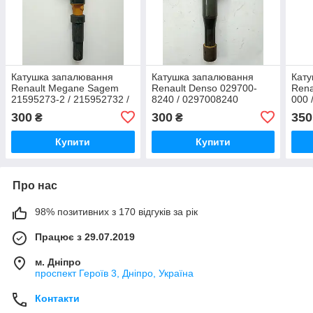
Катушка запалювання
Катушка запалювання
Кату
Renault Megane Sagem
Renault Denso 029700-
Rena
21595273-2 / 215952732 /
8240 / 0297008240
000 
7700 875 000 /
380 
300
300
350
₴
₴
7700875000
Купити
Купити
Про нас
98% позитивних з 170 відгуків за рік
Працює з 29.07.2019
м. Дніпро
проспект Героїв 3, Дніпро, Україна
Контакти