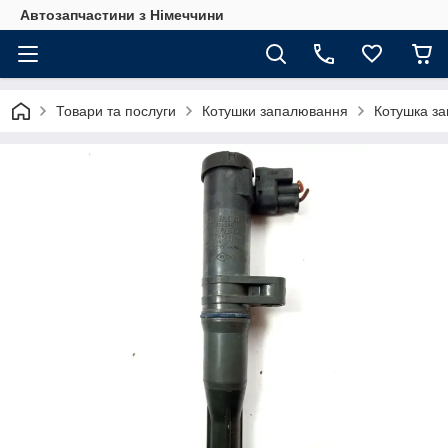
Автозапчастини з Німеччини
Товари та послуги
Котушки запалювання
Котушка з