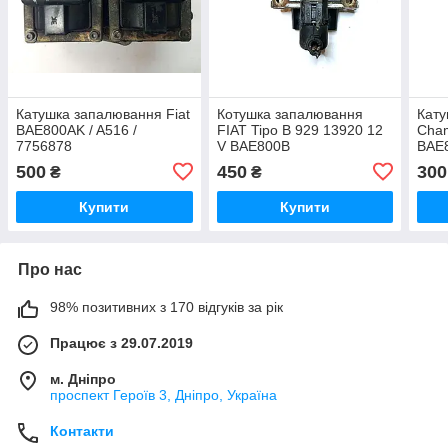
Катушка запалювання Fiat
Котушка запалювання
Кату
BAE800AK / A516 /
FIAT Tipo B 929 13920 12
Cham
7756878
V BAE800B
BAE8
500
450
300
₴
₴
Купити
Купити
Про нас
98% позитивних з 170 відгуків за рік
Працює з 29.07.2019
м. Дніпро
проспект Героїв 3, Дніпро, Україна
Контакти