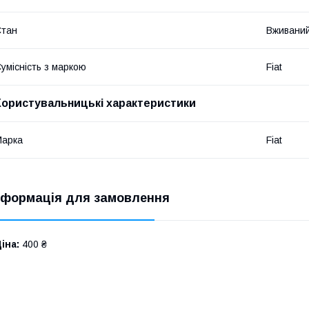
Стан
Вживани
умісність з маркою
Fiat
Користувальницькі характеристики
Марка
Fiat
нформація для замовлення
іна:
400 ₴