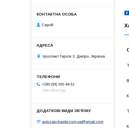
Х
Сергій
проспект Героїв 3, Дніпро, Україна
Т
В
+380 (99) 365-44-52
Viber What’App
К
Т
avtozapchastie.com.ua@gmail.com
К