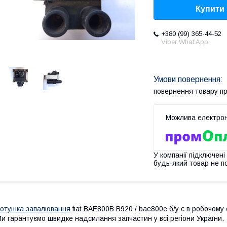
Купити
+380 (99) 365-44-52
Viber What’App
повернення товару п
У компанії підключені
будь-який товар не п
отушка запалювання
fiat BAE800B B920 / bae800e б/у є в робочому с
и гарантуємо швидке надсилання запчастин у всі регіони України.