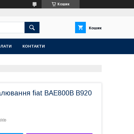
Кошик
Кошик
ПЛАТИ
КОНТАКТИ
алювання fiat BAE800B B920
00b