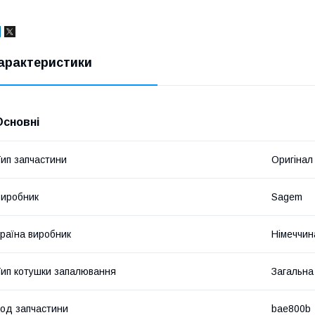
арактеристики
Основні
ип запчастини
Оригінал
иробник
Sagem
раїна виробник
Німеччин
ип котушки запалювання
Загальна
од запчастини
bae800b