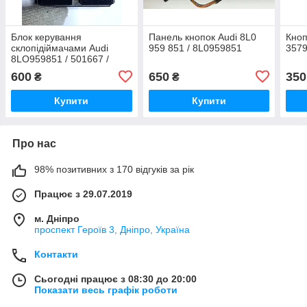
Блок керування
Панель кнопок Audi 8L0
Кноп
склопідіймачами Audi
959 851 / 8L0959851
3579
8LO959851 / 501667 /
8L0959851
600
650
350
₴
₴
Купити
Купити
Про нас
98% позитивних з 170 відгуків за рік
Працює з 29.07.2019
м. Дніпро
проспект Героїв 3, Дніпро, Україна
Контакти
Сьогодні працює з 08:30 до 20:00
Показати весь графік роботи