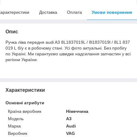
арактеристики
Доставка
Оплата
Умови повернення
Опис
Ручка ліва передня audi A3 8L1837019L / 8l1837019l / 8L1 837
019 L б/у є в робочому стані. Усі фото актуальні. Без пробігу
по Україні. Ми гарантуємо швидке надсилання запчастин у всі
регіони України.
Характеристики
Основні атрибути
Країна виробник
Німеччина
Модель
A3
Марка
Audi
Виробник
VAG