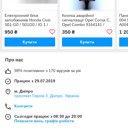
Електронний блок
Кнопка аварійної
Пане
запобіжників Honda Civic
сигналізації Opel Corsa C,
004 
S01-G0 / S01G0 / IG 1 /
Opel Combo 9164141 /
A004
IG1 / LH
1861-01A / 13539900
ZGS
950
350
1 2
₴
₴
Купити
Купити
Про нас
98% позитивних з 170 відгуків за рік
Працює з 29.07.2019
м. Дніпро
проспект Героїв 3, Дніпро, Україна
Контакти
Сьогодні працює з 08:30 до 20:00
Показати весь графік роботи