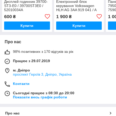
Дисплей годинник 39700-
Електронний блок
Пане
ST3-E0 / 39700ST3E0 /
керування Volkswagen
7950
52010034A
HLH AG 3AA 919 041 / A
759
024 / 061 / 7EO 971 502 B
LHD
600
1 900
1 0
₴
₴
Купити
Купити
Про нас
98% позитивних з 170 відгуків за рік
Працює з 29.07.2019
м. Дніпро
проспект Героїв 3, Дніпро, Україна
Контакти
Сьогодні працює з 08:30 до 20:00
Показати весь графік роботи
Про нас