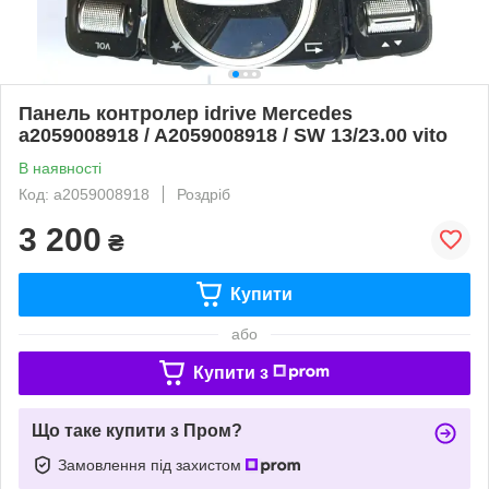
Панель контролер idrive Mercedes
a2059008918 / A2059008918 / SW 13/23.00 vito
В наявності
Код: a2059008918
Роздріб
3 200
₴
Купити
або
Купити з
Що таке купити з Пром?
Замовлення під захистом