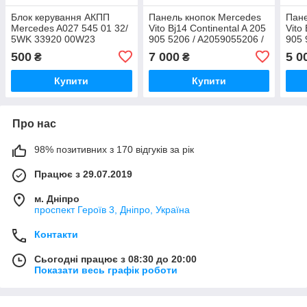
Блок керування АКПП
Панель кнопок Mercedes
Пане
Mercedes A027 545 01 32/
Vito Bj14 Continental A 205
Vito
5WK 33920 00W23
905 5206 / A2059055206 /
905 
Q1 / A2C93754900
Q1 /
500
7 000
5 0
₴
₴
Купити
Купити
Про нас
98% позитивних з 170 відгуків за рік
Працює з 29.07.2019
м. Дніпро
проспект Героїв 3, Дніпро, Україна
Контакти
Сьогодні працює з 08:30 до 20:00
Показати весь графік роботи