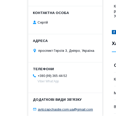
К
р
У
Сергій
Х
проспект Героїв 3, Дніпро, Україна
+380 (99) 365-44-52
К
Viber What’App
В
avtozapchastie.com.ua@gmail.com