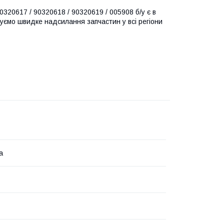
0320617 / 90320618 / 90320619 / 005908 б/у є в
нтуємо швидке надсилання запчастин у всі регіони
а