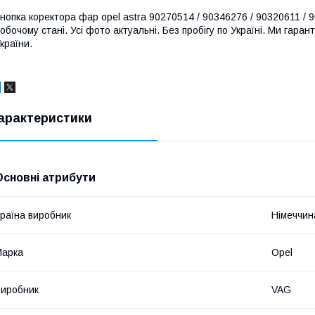
нопка коректора фар opel astra 90270514 / 90346276 / 90320611 / 9
обочому стані. Усі фото актуальні. Без пробігу по Україні. Ми гара
країни.
арактеристики
Основні атрибути
раїна виробник
Німеччин
Марка
Opel
иробник
VAG