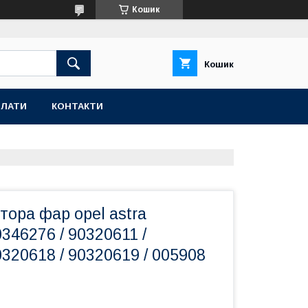
Кошик
Кошик
ПЛАТИ
КОНТАКТИ
тора фар opel astra
0346276 / 90320611 /
0320618 / 90320619 / 005908