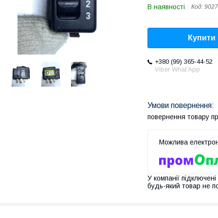
В наявності
Код:
9027
Купити
+380 (99) 365-44-52
Viber What’App
повернення товару п
У компанії підключені
будь-який товар не п