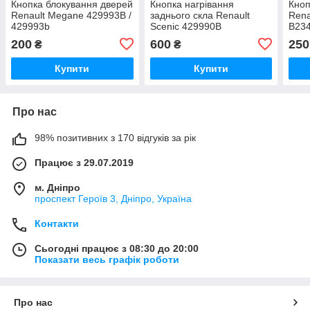
Кнопка блокування дверей
Кнопка нагрівання
Кноп
Renault Megane 429993B /
заднього скла Renault
Renau
429993b
Scenic 429990B
B234
200
600
250
₴
₴
Купити
Купити
Про нас
98% позитивних з 170 відгуків за рік
Працює з 29.07.2019
м. Дніпро
проспект Героїв 3, Дніпро, Україна
Контакти
Сьогодні працює з 08:30 до 20:00
Показати весь графік роботи
Про нас