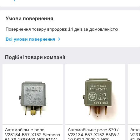
Умови повернення
Повернення товару впродовж 14 днів за домовленістю
Всі умови повернення
Подібні товари компанії
Автомобільне реле
Автомобільне реле 370 /
Авто
V23134-B57-X152 Siemens
V23134-B57-X152 BMW /
V231
61.36-1393403 ABS BMW
10.0822-0020.1 ABS
61.