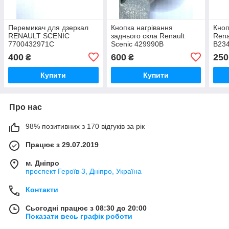
Перемикач для дзеркал
Кнопка нагрівання
Кноп
RENAULT SCENIC
заднього скла Renault
Renau
7700432971C
Scenic 429990B
B234
400
600
250
₴
₴
Купити
Купити
Про нас
98% позитивних з 170 відгуків за рік
Працює з 29.07.2019
м. Дніпро
проспект Героїв 3, Дніпро, Україна
Контакти
Сьогодні працює з 08:30 до 20:00
Показати весь графік роботи