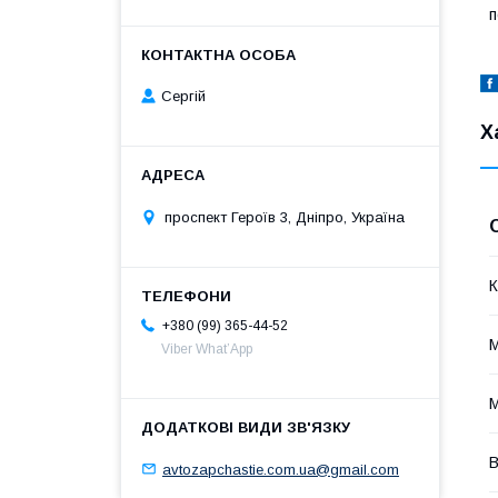
п
Сергій
Х
проспект Героїв 3, Дніпро, Україна
К
+380 (99) 365-44-52
Viber What’App
В
avtozapchastie.com.ua@gmail.com