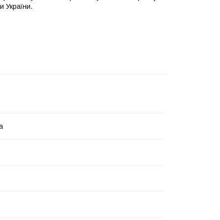
и України.
а