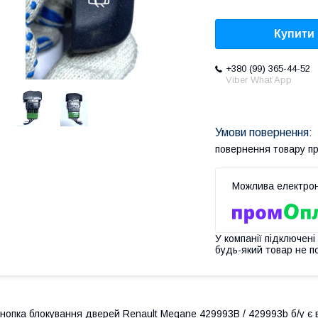
Купити
+380 (99) 365-44-52
Viber What’App
повернення товару п
У компанії підключені
будь-який товар не п
нопка блокування дверей Renault Megane 429993B / 429993b б/у є в 