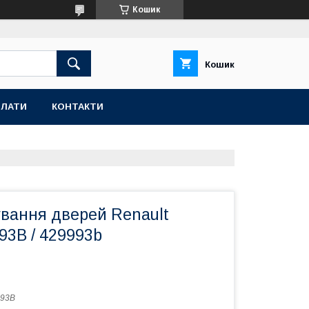
Кошик
Кошик
ПЛАТИ
КОНТАКТИ
ування дверей Renault
93B / 429993b
993B