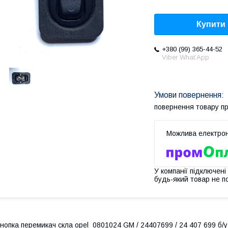
Купити
+380 (99) 365-44-52
Viber What’App
повернення товару п
У компанії підключені
будь-який товар не п
нопка перемикач скла opel 0801024 GM / 24407699 / 24 407 699 б/у 