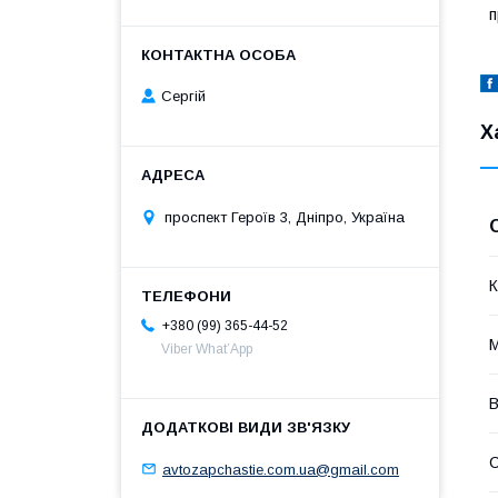
п
Сергій
Х
проспект Героїв 3, Дніпро, Україна
К
+380 (99) 365-44-52
Viber What’App
В
С
avtozapchastie.com.ua@gmail.com