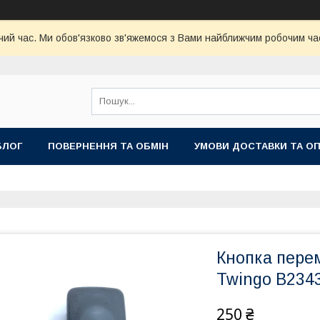
чий час. Ми обов'язково зв'яжемося з Вами найближчим робочим час
БЛОГ
ПОВЕРНЕННЯ ТА ОБМІН
УМОВИ ДОСТАВКИ ТА О
Кнопка переми
Twingo B2343
250 ₴