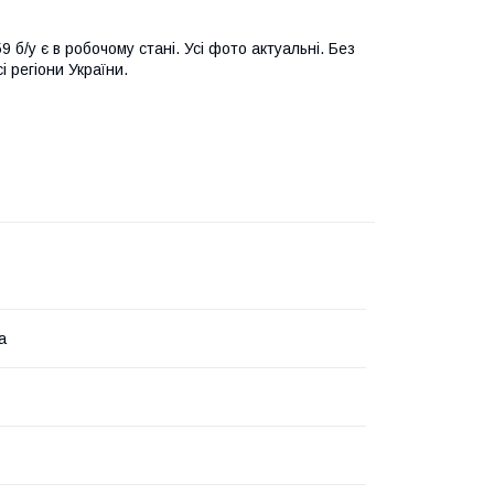
9 б/у є в робочому стані. Усі фото актуальні. Без
і регіони України.
а