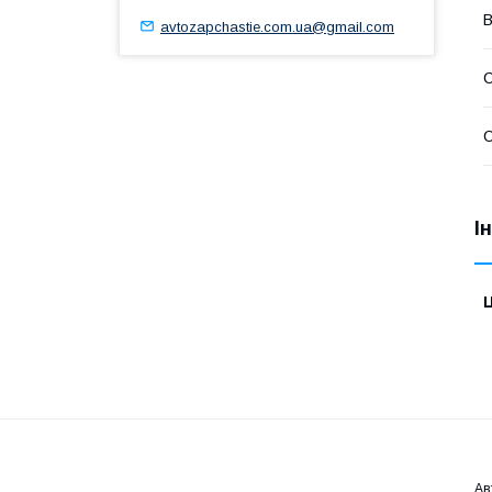
В
avtozapchastie.com.ua@gmail.com
С
С
І
Ц