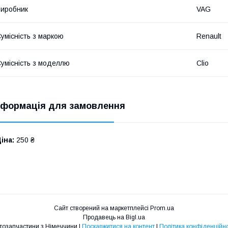
иробник
VAG
умісність з маркою
Renault
умісність з моделлю
Clio
нформація для замовлення
іна:
250 ₴
Сайт створений на маркетплейсі
Prom.ua
Продавець на Bigl.ua
Автозапчастини з Німеччини |
Поскаржитися на контент
|
Політика конфіденційно