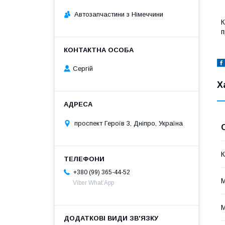
Автозапчастини з Німеччини
К
п
Сергій
Х
проспект Героїв 3, Дніпро, Україна
К
+380 (99) 365-44-52
Viber What’App