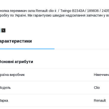
нопка перемикач скла Renault clio ii / Twingo B2343A / 189836 / 2435
робігу по Україні. Ми гарантуємо швидке надсилання запчастин у вс
арактеристики
Основні атрибути
раїна виробник
Німеччин
Модель
Clio
Марка
Renault