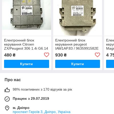
Електронний блок
Електронний блок
Елек
керування Citroen
керування peugeot
керу
ZX/Peugeot 306 1.4i G6.14
IAW1AP.83 / 9635991582E
Magn
0D03 / 16223.134 /
/ 27
480
930
4 7
₴
₴
9624999980 12V
7751
Купити
Купити
Про нас
98% позитивних з 170 відгуків за рік
Працює з 29.07.2019
м. Дніпро
проспект Героїв 3, Дніпро, Україна