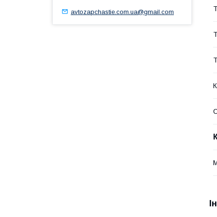
Т
avtozapchastie.com.ua@gmail.com
Т
Т
К
С
І