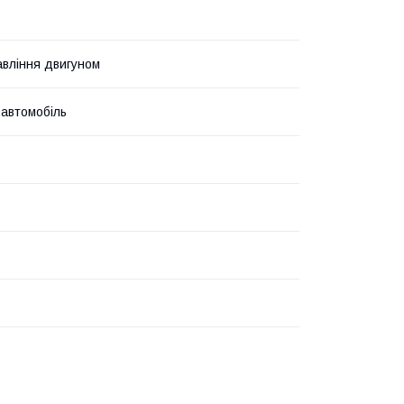
авління двигуном
 автомобіль