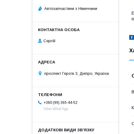
Автозапчастини з Німеччини
Е
п
Сергій
Х
проспект Героїв 3, Дніпро, Україна
В
+380 (99) 365-44-52
К
Viber What’App