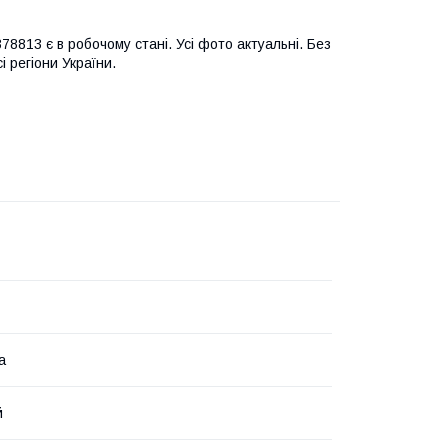
78813 є в робочому стані. Усі фото актуальні. Без
і регіони України.
а
й