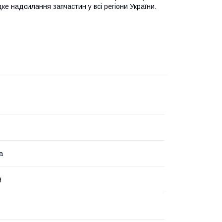
идке надсилання запчастин у всі регіони України.
а
й