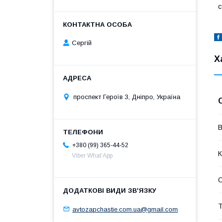
с
Сергій
Х
проспект Героїв 3, Дніпро, Україна
В
+380 (99) 365-44-52
К
Viber What’App
Т
avtozapchastie.com.ua@gmail.com