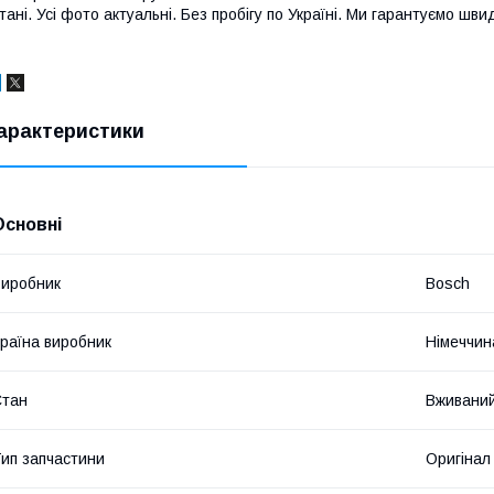
тані. Усі фото актуальні. Без пробігу по Україні. Ми гарантуємо шв
арактеристики
Основні
иробник
Bosch
раїна виробник
Німеччин
Стан
Вживани
ип запчастини
Оригінал