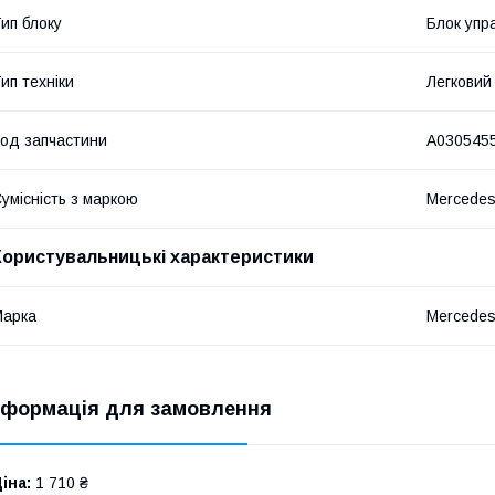
ип блоку
Блок упр
ип техніки
Легковий
од запчастини
A030545
умісність з маркою
Mercede
Користувальницькі характеристики
Марка
Mercede
нформація для замовлення
іна:
1 710 ₴