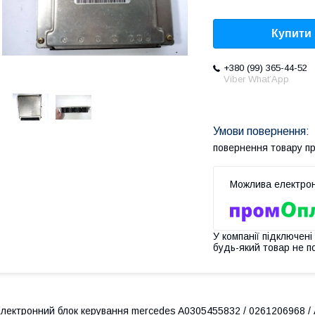
Купити
+380 (99) 365-44-52
Viber What’App
повернення товару п
У компанії підключені
будь-який товар не п
лектронний блок керування mercedes A0305455832 / 0261206968 / A