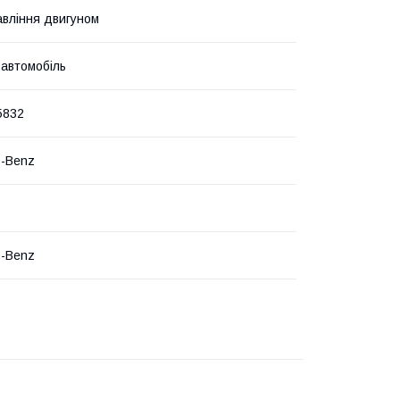
авління двигуном
 автомобіль
5832
s-Benz
s-Benz