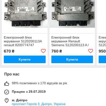
Електронний блок
Електронний блок
Елек
керування S120200113A
керування Renault
керу
renault 8200774747
Siemens S120200113 A /
S120
8200774747
8200
670
760
950
₴
₴
Купити
Купити
Про нас
98% позитивних з 170 відгуків за рік
Працює з 29.07.2019
м. Дніпро
проспект Героїв 3, Дніпро, Україна