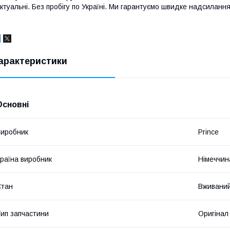
ктуальні. Без пробігу по Україні. Ми гарантуємо швидке надсилання 
арактеристики
Основні
иробник
Prince
раїна виробник
Німеччин
Стан
Вживани
ип запчастини
Оригінал