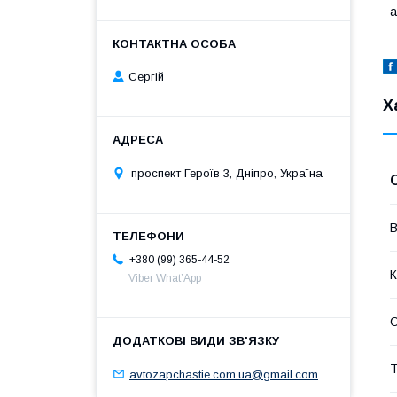
а
Сергій
Х
проспект Героїв 3, Дніпро, Україна
В
+380 (99) 365-44-52
К
Viber What’App
Т
avtozapchastie.com.ua@gmail.com