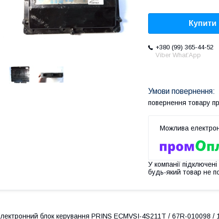
Купити
+380 (99) 365-44-52
Viber What’App
повернення товару п
У компанії підключені
будь-який товар не п
лектронний блок керування PRINS ECMVSI-4S211T / 67R-010098 / 1