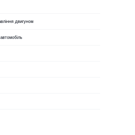
авління двигуном
 автомобіль