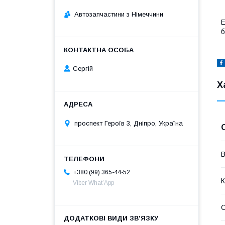
Автозапчастини з Німеччини
Е
б
Сергій
Х
проспект Героїв 3, Дніпро, Україна
В
+380 (99) 365-44-52
К
Viber What’App