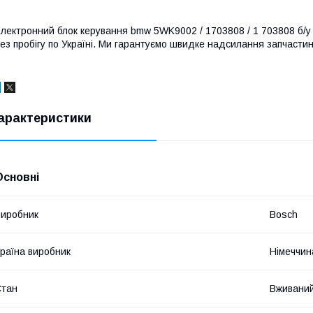
лектронний блок керування bmw 5WK9002 / 1703808 / 1 703808 б/у є
ез пробігу по Україні. Ми гарантуємо швидке надсилання запчастин 
арактеристики
Основні
иробник
Bosch
раїна виробник
Німеччин
Стан
Вживани