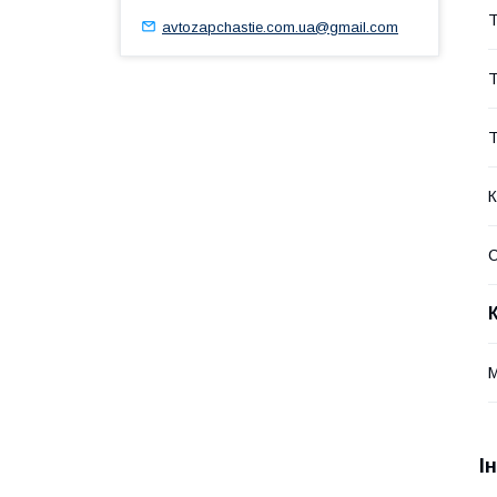
Т
avtozapchastie.com.ua@gmail.com
Т
Т
К
С
І