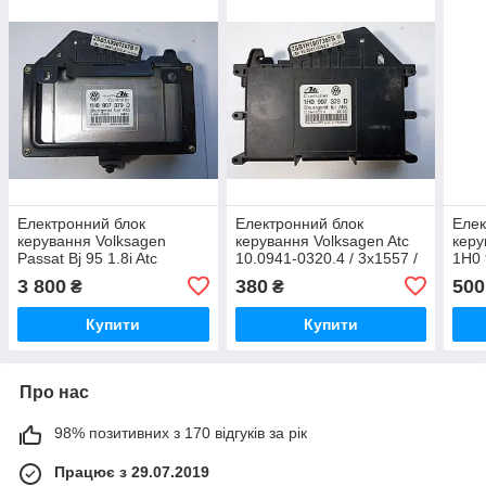
Електронний блок
Електронний блок
Елек
керування Volksagen
керування Volksagen Atc
керу
Passat Bj 95 1.8i Atc
10.0941-0320.4 / 3x1557 /
1H0 
10.0941-0322.4 / 3x4311 /
1H0 907 379 D
1H09
3 800
380
500
₴
₴
1H0 907 379 D
0321
3x1
Купити
Купити
Про нас
98% позитивних з 170 відгуків за рік
Працює з 29.07.2019