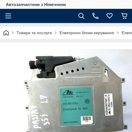
Автозапчастини з Німеччини
Товари та послуги
Електронні блоки керування
Елек