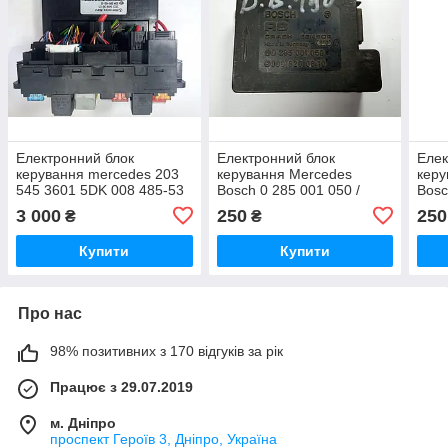
Електронний блок
Електронний блок
Елек
керування mercedes 203
керування Mercedes
керу
545 3601 5DK 008 485-53
Bosch 0 285 001 050 /
Bosc
W-203.(162)
0285001050 / 003 820 06
0285
3 000
250
250
₴
₴
10 / 0038200610 / D.B.190
10 /
Купити
Купити
Про нас
98% позитивних з 170 відгуків за рік
Працює з 29.07.2019
м. Дніпро
проспект Героїв 3, Дніпро, Україна