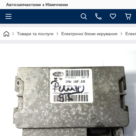
Автозапчастини з Німеччини
Товари та послуги
Електронні блоки керування
Елект