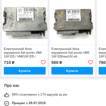
Електронний блок
Електронний блок
Елек
керування fiat punto IAW
керування fiat punto IAW
керу
16F.EB / IAW16F.EB /
16F.EB/iaw16f.eb
16F.
2A30-40 12V
.eb 
710
560
760
₴
₴
6160
Купити
Купити
Про нас
98% позитивних з 170 відгуків за рік
Працює з 29.07.2019