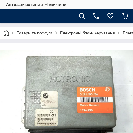
Автозапчастини з Німеччини
Товари та послуги
Електронні блоки керування
Елек