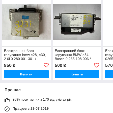
Електронний блок
Електронний блок
Елек
керування bmw e28, e30,
керування BMW e34
кер
2.0i 0 280 001 301 /
Bosch 0 265 108 006 /
0265
0280001301
0265108006 / 1 162 504 /
103 
850
500
570
₴
₴
1162504
34.5
Купити
Купити
Про нас
98% позитивних з 170 відгуків за рік
Працює з 29.07.2019