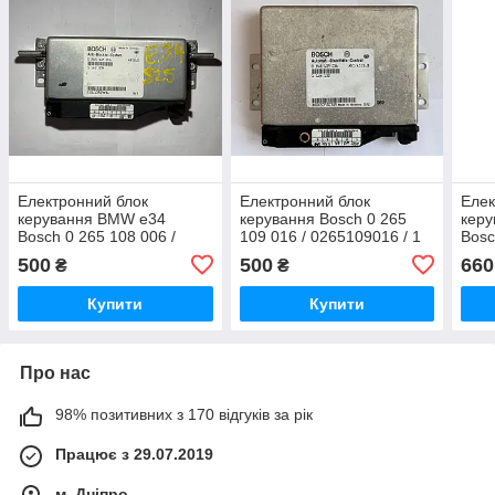
Електронний блок
Електронний блок
Елек
керування BMW e34
керування Bosch 0 265
кер
Bosch 0 265 108 006 /
109 016 / 0265109016 / 1
Bosc
0265108006 / 1 162 504 /
164 132 / 1164132
ABS/
500
500
660
₴
₴
1162504
Купити
Купити
Про нас
98% позитивних з 170 відгуків за рік
Працює з 29.07.2019
м. Дніпро