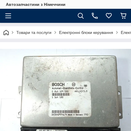
Автозапчастини з Німеччини
Товари та послуги
Електронні блоки керування
Елек