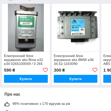
Електронний блок
Електронний блок
Елек
керування abs Bmw e32
керування abs BMW e36
кер
e34 0265100049 / 0 265
34.52-1163090
ABS 
100 049 / 06319540
106 
590
300
1 9
₴
₴
Купити
Купити
Про нас
98% позитивних з 170 відгуків за рік