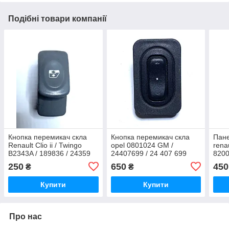
Подібні товари компанії
Кнопка перемикач скла
Кнопка перемикач скла
Пан
Renault Clio ii / Twingo
opel 0801024 GM /
rena
B2343A / 189836 / 24359
24407699 / 24 407 699
8200
250
650
450
₴
₴
Купити
Купити
Про нас