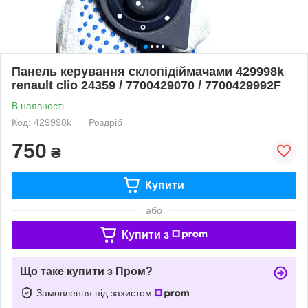
Панель керування склопідіймачами 429998k
renault clio 24359 / 7700429070 / 7700429992F
В наявності
Код: 429998k
Роздріб
750
₴
Купити
або
Купити з
Що таке купити з Пром?
Замовлення під захистом