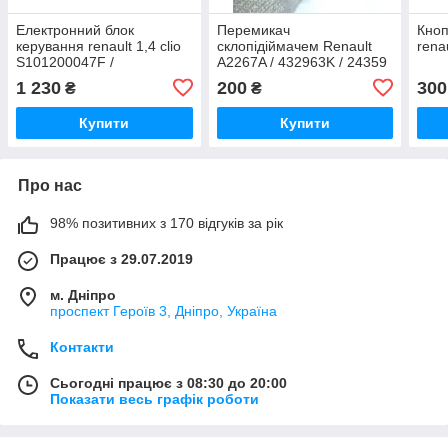
Електронний блок
Перемикач
Кноп
керування renault 1,4 clio
склопідіймачем Renault
rena
S101200047F /
A2267A / 432963K / 24359
s101200047f / 7700864585
1 230
200
300
₴
₴
Купити
Купити
Про нас
98% позитивних з 170 відгуків за рік
Працює з 29.07.2019
м. Дніпро
проспект Героїв 3, Дніпро, Україна
Контакти
Сьогодні працює з 08:30 до 20:00
Показати весь графік роботи