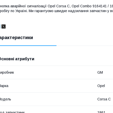
нопка аварійної сигналізації Opel Corsa C, Opel Combo 9164141 / 1
робігу по Україні. Ми гарантуємо швидке надсилання запчастин у вс
арактеристики
Основні атрибути
иробник
GM
Марка
Opel
Модель
Corsa C
од запчастини
1861