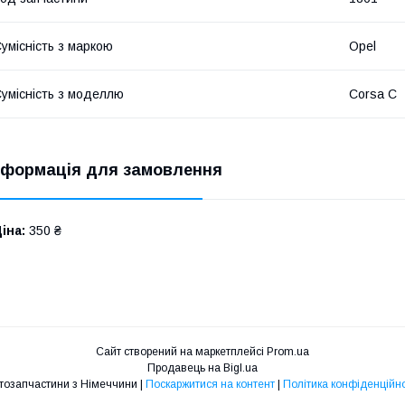
умісність з маркою
Opel
умісність з моделлю
Corsa C
нформація для замовлення
іна:
350 ₴
Сайт створений на маркетплейсі
Prom.ua
Продавець на Bigl.ua
Автозапчастини з Німеччини |
Поскаржитися на контент
|
Політика конфіденційно