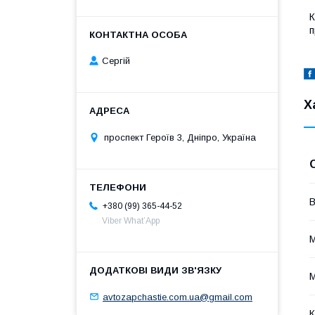
К
п
Сергій
Х
проспект Героїв 3, Дніпро, Україна
В
+380 (99) 365-44-52
Viber What’App
avtozapchastie.com.ua@gmail.com
К