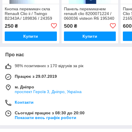
Кнопка перемикач скла
Панель перемикачем
Пане
Renault Clio ii / Twingo
renault clio 8200071224 /
Clio
B2343A / 189836 / 24359
060036 visteon R6 195340
2165
2165
250
500
600
₴
₴
P82
Купити
Купити
Про нас
98% позитивних з 170 відгуків за рік
Працює з 29.07.2019
м. Дніпро
проспект Героїв 3, Дніпро, Україна
Контакти
Сьогодні працює з 08:30 до 20:00
Показати весь графік роботи