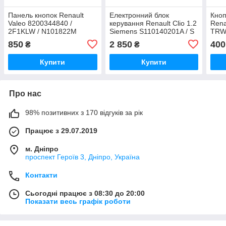
Панель кнопок Renault
Електронний блок
Кноп
Valeo 8200344840 /
керування Renault Clio 1.2
Rena
2F1KLW / N101822M
Siemens S110140201A / S
TRW
110 140 201 A / 82 00 326
820
850
2 850
400
₴
₴
395 + Ключ!
Купити
Купити
Про нас
98% позитивних з 170 відгуків за рік
Працює з 29.07.2019
м. Дніпро
проспект Героїв 3, Дніпро, Україна
Контакти
Сьогодні працює з 08:30 до 20:00
Показати весь графік роботи