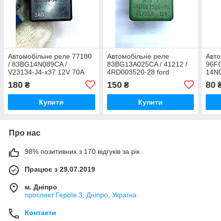
Автомобільне реле 77180
Автомобільне реле
Авто
/ 83BG14N089CA /
83BG13A025CA / 41212 /
96F
V23134-J4-x37 12V 70A
4RD003520-28 ford
14N0
escord/orion
180
150
80
₴
₴
Купити
Купити
Про нас
98% позитивних з 170 відгуків за рік
Працює з 29.07.2019
м. Дніпро
проспект Героїв 3, Дніпро, Україна
Контакти