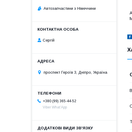
Автозапчастини з Німеччини
А
М
Сергій
Х
проспект Героїв 3, Дніпро, Україна
В
+380 (99) 365-44-52
Viber What’App
Т