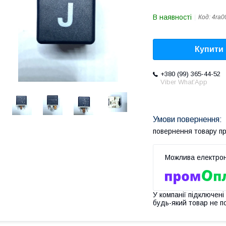
В наявності
Код:
4ra0
Купити
+380 (99) 365-44-52
Viber What’App
повернення товару п
У компанії підключені
будь-який товар не п