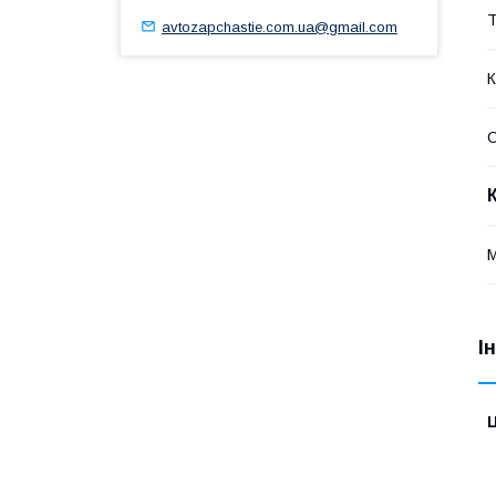
Т
avtozapchastie.com.ua@gmail.com
К
С
І
Ц