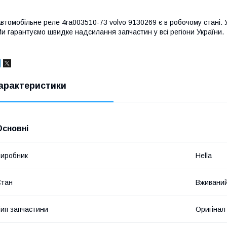
втомобільне реле 4ra003510-73 volvo 9130269 є в робочому стані. Ус
и гарантуємо швидке надсилання запчастин у всі регіони України.
арактеристики
Основні
иробник
Hella
Стан
Вживани
ип запчастини
Оригінал