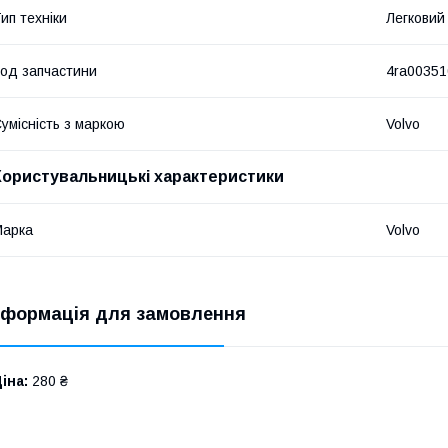
ип техніки
Легковий
од запчастини
4ra00351
умісність з маркою
Volvo
Користувальницькі характеристики
Марка
Volvo
нформація для замовлення
іна:
280 ₴