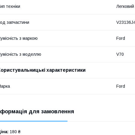
ип техніки
Легковий
од запчастини
V23136J
умісність з маркою
Ford
умісність з моделлю
V70
Користувальницькі характеристики
Марка
Ford
нформація для замовлення
іна:
180 ₴