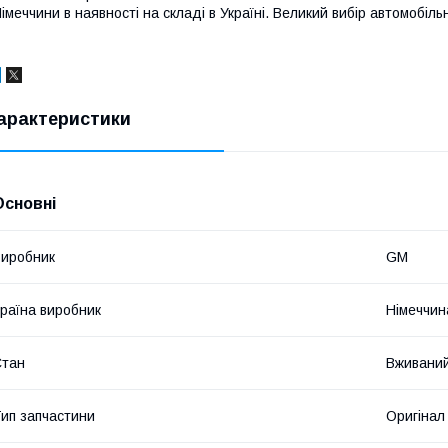
імеччини в наявності на складі в Україні. Великий вибір автомобіл
арактеристики
Основні
иробник
GM
раїна виробник
Німеччин
Стан
Вживани
ип запчастини
Оригінал