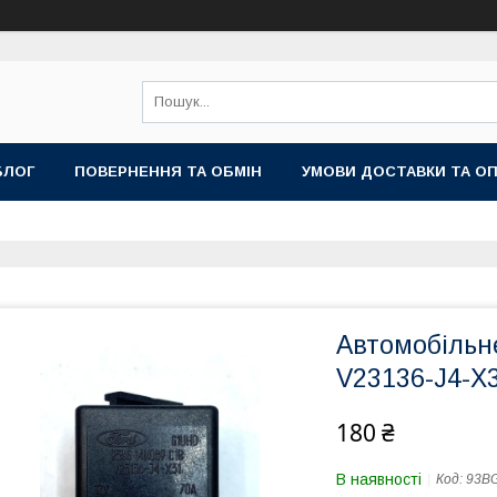
БЛОГ
ПОВЕРНЕННЯ ТА ОБМІН
УМОВИ ДОСТАВКИ ТА О
Автомобільн
V23136-J4-X3
180 ₴
В наявності
Код:
93B