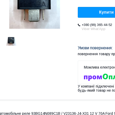
Купити
+380 (99) 365-44-52
Viber What’App
повернення товару п
У компанії підключені
будь-який товар не п
втомобільне реле 93BG14N089C1B / V23136-J4-X31 12 V 70A Ford 