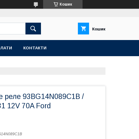
Кошик
Кошик
ПЛАТИ
КОНТАКТИ
е реле 93BG14N089C1B /
1 12V 70A Ford
G14N089C1B