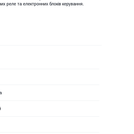
ьних реле та електронних блоків керування.
а
й