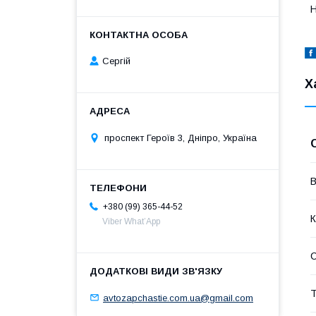
Н
Сергій
Х
проспект Героїв 3, Дніпро, Україна
В
+380 (99) 365-44-52
К
Viber What’App
Т
avtozapchastie.com.ua@gmail.com