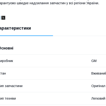
арантуємо швидке надсилання запчастин у всі регіони України.
арактеристики
Основні
иробник
GM
Стан
Вживани
ип запчастини
Оригінал
ип техніки
Легковий