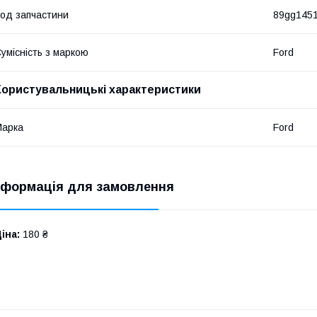
од запчастини
89gg145
умісність з маркою
Ford
Користувальницькі характеристики
Марка
Ford
нформація для замовлення
іна:
180 ₴