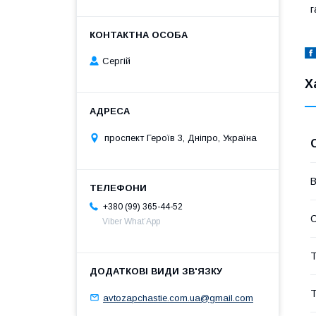
г
Сергій
Х
проспект Героїв 3, Дніпро, Україна
В
+380 (99) 365-44-52
Viber What’App
Т
Т
avtozapchastie.com.ua@gmail.com