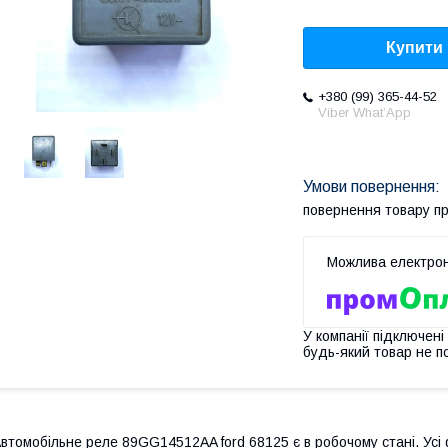
Купити
+380 (99) 365-44-52
Viber What’App
повернення товару п
У компанії підключені
будь-який товар не п
втомобільне реле 89GG14512AA ford 68125 є в робочому стані. Усі ф