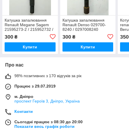
Катушка запалювання
Катушка запалювання
Коту
Renault Megane Sagem
Renault Denso 029700-
rena
21595273-2 / 215952732 /
8240 / 0297008240
Beru
7700 875 000 /
300
300
350
₴
₴
7700875000
Купити
Купити
Про нас
98% позитивних з 170 відгуків за рік
Працює з 29.07.2019
м. Дніпро
проспект Героїв 3, Дніпро, Україна
Контакти
Сьогодні працює з 08:30 до 20:00
Показати весь графік роботи