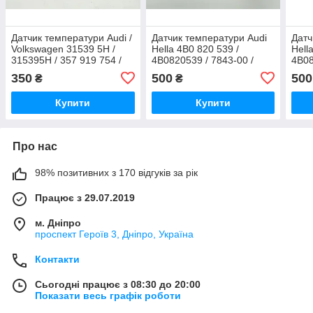
Датчик температури Audi /
Датчик температури Audi
Датч
Volkswagen 31539 5H /
Hella 4B0 820 539 /
Hell
315395H / 357 919 754 /
4B0820539 / 7843-00 /
4B08
357919754
784300
784
350
500
500
₴
₴
Купити
Купити
Про нас
98% позитивних з 170 відгуків за рік
Працює з 29.07.2019
м. Дніпро
проспект Героїв 3, Дніпро, Україна
Контакти
Сьогодні працює з 08:30 до 20:00
Показати весь графік роботи