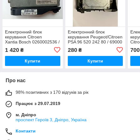
Електронний блок
Електронний блок
Елек
керування Citroen
керування Peugeot/Citroen
керу
Xantia Bosсh 0260002536 /
PSA 96 520 242 80 / 69000
Citr
PSA 9629311680 / 0 260
00528 (брак роз'єм, огляд
/ 96
1 420
280
700
₴
₴
002 536
на фото)
690
Купити
Купити
Про нас
98% позитивних з 170 відгуків за рік
Працює з 29.07.2019
м. Дніпро
проспект Героїв 3, Дніпро, Україна
Контакти