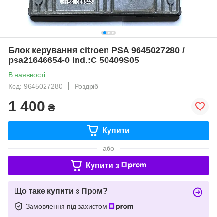
Блок керування citroen PSA 9645027280 /
psa21646654-0 Ind.:C 50409S05
В наявності
Код: 9645027280
Роздріб
1 400
₴
Купити
або
Купити з
Що таке купити з Пром?
Замовлення під захистом