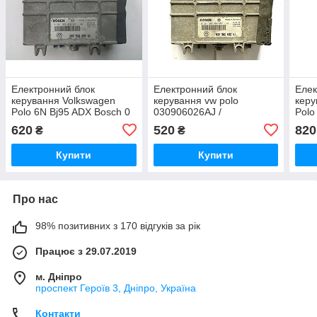
Електронний блок
Електронний блок
Елек
керування Volkswagen
керування vw polo
керу
Polo 6N Bj95 ADX Bosch 0
030906026AJ /
Polo
261 203 456/457 / 030 906
0261203456/457
0309
620
520
820
₴
₴
026 AJ
456 
Купити
Купити
Про нас
98% позитивних з 170 відгуків за рік
Працює з 29.07.2019
м. Дніпро
проспект Героїв 3, Дніпро, Україна
Контакти