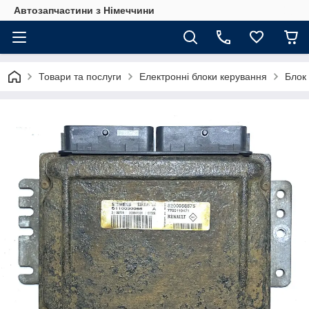
Автозапчастини з Німеччини
Товари та послуги
Електронні блоки керування
Блок