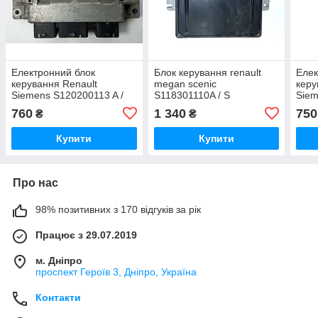
Електронний блок
Блок керування renault
Елек
керування Renault
megan scenic
керу
Siemens S120200113 A /
S118301110A / S
Siem
8200774747
118301110 A Sirius 34
8200
760
1 340
750
₴
₴
8200164240
Купити
Купити
Про нас
98% позитивних з 170 відгуків за рік
Працює з 29.07.2019
м. Дніпро
проспект Героїв 3, Дніпро, Україна
Контакти