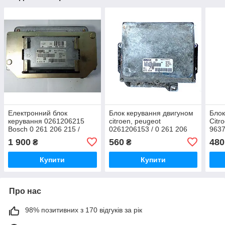
Електронний блок
Блок керування двигуном
Блок
керування 0261206215
citroen, peugeot
Citr
Bosch 0 261 206 215 /
0261206153 / 0 261 206
9637
9632691480 / 96 326 914
153 Bosch 9635116680
/ 0 
1 900
560
480
₴
₴
80
Купити
Купити
Про нас
98% позитивних з 170 відгуків за рік