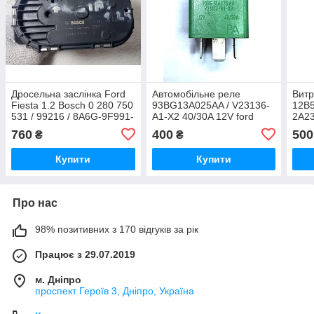
Дросельна заслінка Ford
Автомобільне реле
Витр
Fiesta 1.2 Bosch 0 280 750
93BG13A025AA / V23136-
12B
531 / 99216 / 8A6G-9F991-
A1-X2 40/30A 12V ford
2A23
AB
760
400
500
₴
₴
Купити
Купити
Про нас
98% позитивних з 170 відгуків за рік
Працює з 29.07.2019
м. Дніпро
проспект Героїв 3, Дніпро, Україна