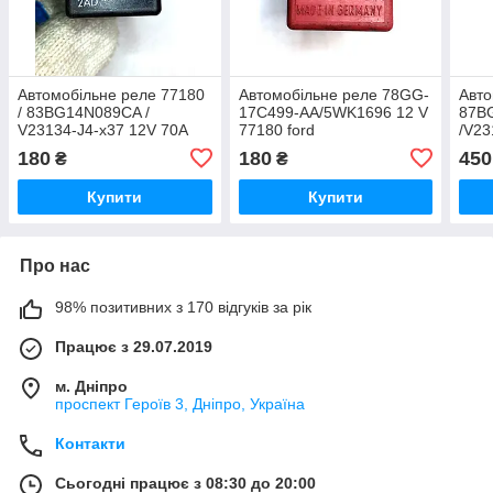
Автомобільне реле 77180
Автомобільне реле 78GG-
Авто
/ 83BG14N089CA /
17C499-AA/5WK1696 12 V
87B
V23134-J4-x37 12V 70A
77180 ford
/V23
180
180
450
₴
₴
Купити
Купити
Про нас
98% позитивних з 170 відгуків за рік
Працює з 29.07.2019
м. Дніпро
проспект Героїв 3, Дніпро, Україна
Контакти
Сьогодні працює з 08:30 до 20:00