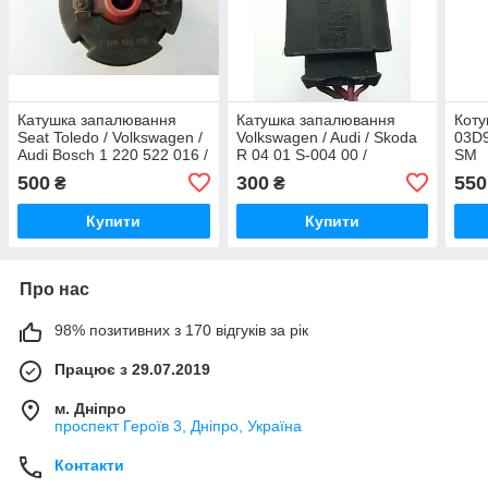
Катушка запалювання
Катушка запалювання
Кот
Seat Toledo / Volkswagen /
Volkswagen / Audi / Skoda
03D9
Audi Bosch 1 220 522 016 /
R 04 01 S-004 00 /
SM
1220522016 / 0 221 122
R0401S00400 /
500
300
550
₴
₴
349 / 0221122349 / 211
0076322110
905 115 D
Купити
Купити
Про нас
98% позитивних з 170 відгуків за рік
Працює з 29.07.2019
м. Дніпро
проспект Героїв 3, Дніпро, Україна
Контакти