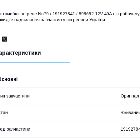
втомобільне реле No79 / 191927841 / 899692 12V 40A є в робочому с
видке надсилання запчастин у всі регіони України.
арактеристики
Основні
ип запчастини
Оригінал
Стан
Вживани
од запчастини
1919278