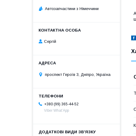
Автозапчастини з Німеччини
А
ш
Сергій
Х
проспект Героїв 3, Дніпро, Україна
Т
+380 (99) 365-44-52
Viber What’App
К